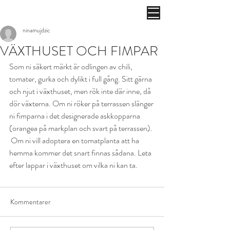
ninamujdzic
VÄXTHUSET OCH FIMPAR
Som ni säkert märkt är odlingen av chili, 
tomater, gurka och dylikt i full gång. Sitt gärna 
och njut i växthuset, men rök inte där inne, då 
dör växterna. Om ni röker på terrassen slänger 
ni fimparna i det designerade askkopparna 
(orangea på markplan och svart på terrassen). 
 Om ni vill adoptera en tomatplanta att ha 
hemma kommer det snart finnas sådana. Leta 
efter lappar i växthuset om vilka ni kan ta. 
Kommentarer