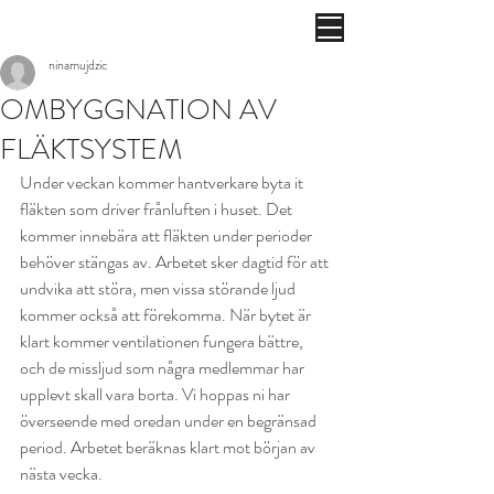
ninamujdzic
OMBYGGNATION AV
FLÄKTSYSTEM
Under veckan kommer hantverkare byta it 
fläkten som driver frånluften i huset. Det 
kommer innebära att fläkten under perioder 
behöver stängas av. Arbetet sker dagtid för att 
undvika att störa, men vissa störande ljud 
kommer också att förekomma. När bytet är 
klart kommer ventilationen fungera bättre, 
och de missljud som några medlemmar har 
upplevt skall vara borta. Vi hoppas ni har 
överseende med oredan under en begränsad 
period. Arbetet beräknas klart mot början av 
nästa vecka.